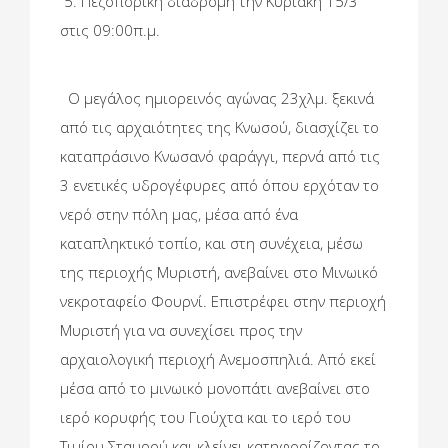
5. Πεζοπορική διαδρομή την Κυριακή 15/3
στις 09:00π.μ.
Ο μεγάλος ημιορεινός αγώνας 23χλμ. ξεκινά
από τις αρχαιότητες της Κνωσού, διασχίζει το
καταπράσινο Κνωσανό φαράγγι, περνά από τις
3 ενετικές υδρογέφυρες από όπου ερχόταν το
νερό στην πόλη μας, μέσα από ένα
καταπληκτικό τοπίο, και στη συνέχεια, μέσω
της περιοχής Μυριστή, ανεβαίνει στο Μινωικό
νεκροταφείο Φουρνί. Επιστρέφει στην περιοχή
Μυριστή για να συνεχίσει προς την
αρχαιολογική περιοχή Ανεμοσπηλιά. Από εκεί
μέσα από το μινωικό μονοπάτι ανεβαίνει στο
ιερό κορυφής του Γιούχτα και το ιερό του
Τιμίου Σταυρού και κλείνει κατηφορίζοντας το