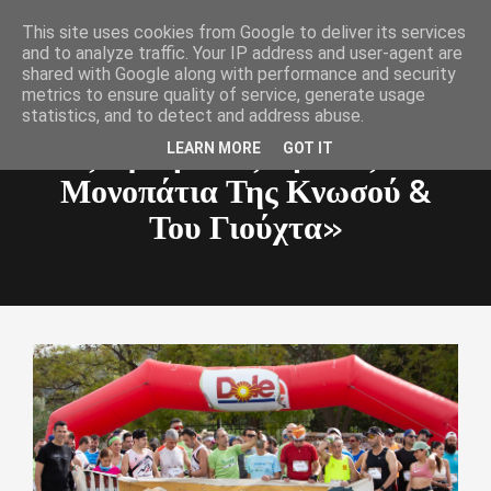
This site uses cookies from Google to deliver its services
Toggle
and to analyze traffic. Your IP address and user-agent are
navigat
shared with Google along with performance and security
metrics to ensure quality of service, generate usage
statistics, and to detect and address abuse.
11ος Ημιορεινός Αγώνας «Στα
LEARN MORE
GOT IT
Μονοπάτια Της Κνωσού &
Του Γιούχτα»