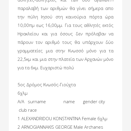
παραλαβή των αριθμών θα γίνει σήμερα απο
την πύλη Ιησού στη καινούρια πόρτα ώρα
10,00πμ εως 16,00μμ. Για τους αθλητές εκτός
Ηρακλείου και για όσους δεν πρόλαβαν να
πάρουν τον αριθμό τους θα υπάρχουν δύο
γραμματείες μια στην Κνωσσό μόνο για τα
22,5κμ και μια στην πλατεία των Αρχανών μόνο
για τα 6κμ. Ευχαριστώ πολύ
5ος Δρόμος Κνωσός-Γιούχτα
6χλμ
A/A surname name gender city
club race
1 ALEXANDRIDOU KONSTANTINA Female 6χλμ
2 ARNOGIANNAKIS GEORGE Male Archanes