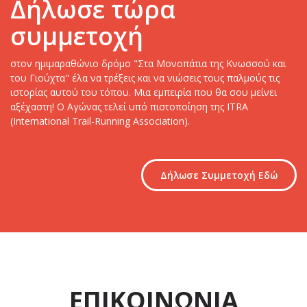
Δήλωσε τώρα
συμμετοχή
στον ημιμαραθώνιο δρόμο "Στα Μονοπάτια της Κνωσσού και
του Γιούχτα" έλα να τρέξεις και να νιώσεις τους παλμούς τις
ιστορίας αυτού του τόπου. Μια εμπειρία που θα σου μείνει
αξέχαστη! Ο Αγώνας τελεί υπό πιστοποίηση της ITRA
(International Trail-Running Association).
Δήλωσε Συμμετοχή Εδώ
ΕΠΙΚΟΙΝΩΝΙΑ